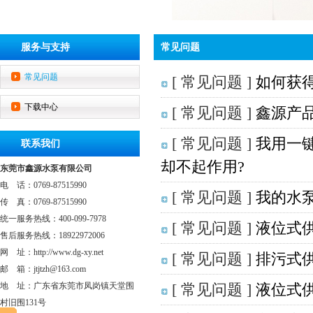
服务与支持
常见问题
常见问题
[ 常见问题 ]
如何获
下载中心
[ 常见问题 ]
鑫源产
[ 常见问题 ]
我用一
联系我们
却不起作用?
东莞市鑫源水泵有限公司
电 话：0769-87515990
[ 常见问题 ]
我的水
传 真：0769-87515990
统一服务热线：400-099-7978
[ 常见问题 ]
液位式
售后服务热线：18922972006
网 址：http://www.dg-xy.net
[ 常见问题 ]
排污式供
邮 箱：jtjtzh@163.com
地 址：广东省东莞市凤岗镇天堂围
[ 常见问题 ]
液位式供
村旧围131号