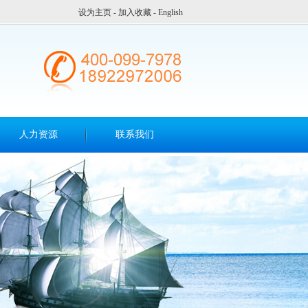
设为主页
-
加入收藏
-
English
人力资源
联系我们