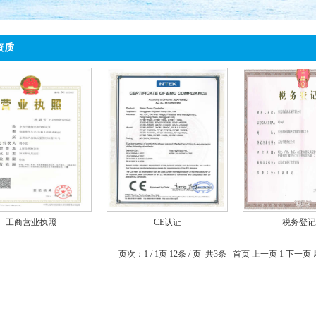
资质
工商营业执照
CE认证
税务登记
页次：
1
/ 1页 12条 / 页 共3条 首页 上一页 1 下一页