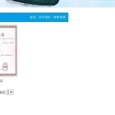
首页
-
关于我们
- 荣誉资质
证
 尾页